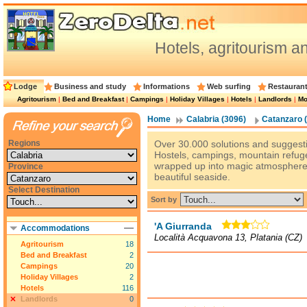
Hotels, agritourism 
Lodge
Business and study
Informations
Web surfing
Restauran
Agritourism
|
Bed and Breakfast
|
Campings
|
Holiday Villages
|
Hotels
|
Landlords
|
Mo
Home
Calabria (3096)
Catanzaro 
Regions
Over 30.000 solutions and suggesti
Hostels, campings, mountain refuges
wrapped up into magic atmosphere of 
Province
beautiful seaside.
Select Destination
Sort by
'A Giurranda
Accommodations
Località Acquavona 13, Platania (CZ)
Agritourism
18
Bed and Breakfast
2
Campings
20
Holiday Villages
2
Hotels
116
Landlords
0