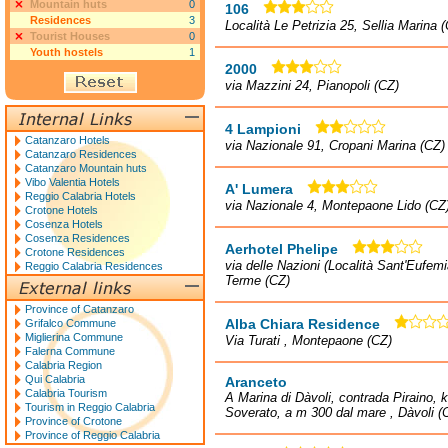
Mountain huts
0
106
Residences
3
Località Le Petrizia 25, Sellia Marina 
Tourist Houses
0
Youth hostels
1
2000
via Mazzini 24, Pianopoli (CZ)
4 Lampioni
Catanzaro Hotels
via Nazionale 91, Cropani Marina (CZ)
Catanzaro Residences
Catanzaro Mountain huts
Vibo Valentia Hotels
A' Lumera
Reggio Calabria Hotels
via Nazionale 4, Montepaone Lido (CZ
Crotone Hotels
Cosenza Hotels
Cosenza Residences
Aerhotel Phelipe
Crotone Residences
via delle Nazioni (Località Sant'Eufe
Reggio Calabria Residences
Terme (CZ)
Province of Catanzaro
Alba Chiara Residence
Grifalco Commune
Miglierina Commune
Via Turati , Montepaone (CZ)
Falerna Commune
Calabria Region
Qui Calabria
Aranceto
Calabria Tourism
A Marina di Dàvoli, contrada Piraino, 
Tourism in Reggio Calabria
Soverato, a m 300 dal mare , Dàvoli (
Province of Crotone
Province of Reggio Calabria