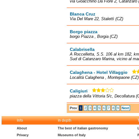
via Gioacchino Da Fiore 2, Catanzaro 
Blanca Cruz
Via Del Mare 22, Stalettì (CZ)
Borgo piazza
borgo Piazza , Borgia (CZ)
Calabrisella
A Roccelletta, S.S. 106 al km 182, km
Sud di Catanzaro Marina, vicino al mar
Calaghena - Hotel Villaggio
Località Calaghena , Montepaone (CZ)
Caligiuri
piazza della Vittoria 5/c, Decollatura (
Prev
1
2
3
4
5
6
7
8
9
Next
Info
In depth
About
The best of italian gastronomy
Privacy
Museums of Italy