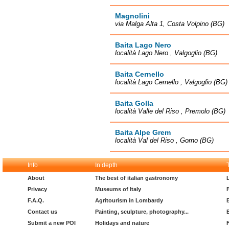
Magnolini
via Malga Alta 1, Costa Volpino (BG)
Baita Lago Nero
località Lago Nero , Valgoglio (BG)
Baita Cernello
località Lago Cernello , Valgoglio (BG)
Baita Golla
località Valle del Riso , Premolo (BG)
Baita Alpe Grem
località Val del Riso , Gorno (BG)
Info
In depth
About
The best of italian gastronomy
Privacy
Museums of Italy
F.A.Q.
Agritourism in Lombardy
Contact us
Painting, sculpture, photography...
Submit a new POI
Holidays and nature