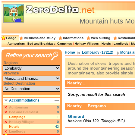
Mountain huts Mo
Lodge
Business and study
Informations
Web surfing
Restauran
Agritourism
|
Bed and Breakfast
|
Campings
|
Holiday Villages
|
Hotels
|
Landlords
|
Mo
Home
Lombardy (17212)
Monza an
Regions
Destination of skiers, trippers and
around the mountaineering season,
mountaineers, also provide simple 
Province
Nearby ...
Select Destination
Sorry, no result for this search
Accommodations
Nearby ... Bergamo
Agritourism
0
Bed and Breakfast
0
Gherardi
Campings
1
frazione Olda 129, Taleggio (BG)
Holiday Villages
0
Hotels
42
Landlords
0