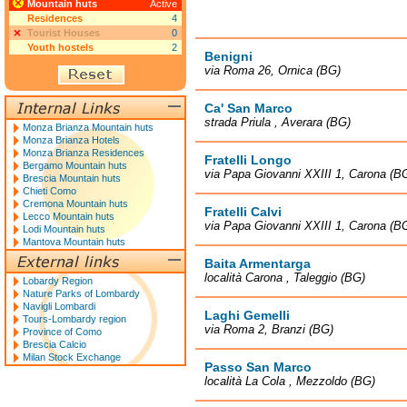
Mountain huts
Active
Residences
4
Tourist Houses
0
Youth hostels
2
Benigni
via Roma 26, Ornica (BG)
Ca' San Marco
strada Priula , Averara (BG)
Monza Brianza Mountain huts
Monza Brianza Hotels
Monza Brianza Residences
Fratelli Longo
Bergamo Mountain huts
via Papa Giovanni XXIII 1, Carona (B
Brescia Mountain huts
Chieti Como
Cremona Mountain huts
Fratelli Calvi
Lecco Mountain huts
via Papa Giovanni XXIII 1, Carona (B
Lodi Mountain huts
Mantova Mountain huts
Baita Armentarga
località Carona , Taleggio (BG)
Lobardy Region
Nature Parks of Lombardy
Navigli Lombardi
Laghi Gemelli
Tours-Lombardy region
via Roma 2, Branzi (BG)
Province of Como
Brescia Calcio
Milan Stock Exchange
Passo San Marco
località La Cola , Mezzoldo (BG)